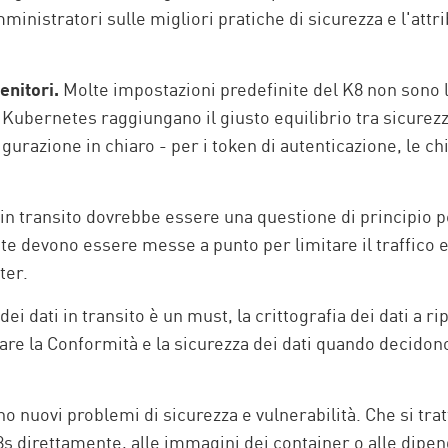
inistratori sulle migliori pratiche di sicurezza e l'attri
enitori.
Molte impostazioni predefinite del K8 non sono l
Kubernetes raggiungano il giusto equilibrio tra sicurezza
figurazione in chiaro - per i token di autenticazione, le c
ti in transito dovrebbe essere una questione di principio p
 rete devono essere messe a punto per limitare il traffico
ter.
dei dati in transito è un must, la crittografia dei dati a 
are la Conformità e la sicurezza dei dati quando decidon
 nuovi problemi di sicurezza e vulnerabilità. Che si tratt
K8s direttamente, alle immagini dei container o alle dipe