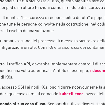
iendale. Per la sicurezza di K8s, questo significa fare
 dei pod e sfruttare funzioni come il modulo di sicurezza
"
. Il mantra "la sicurezza è responsabilità di tutti" è po
che tutte le persone coinvolte nella costruzione, nel coll
e il rischio di una violazione.
automatizzazione del processo di messa in sicurezza della
onfigurazioni errate. Con i K8 e la sicurezza dei containe
utto il traffico API, dovrebbe implementare controlli di a
ecifici una volta autenticati. A titolo di esempio,
i docum
 di K8s.
l'accesso SSH ai nodi K8s, può ridurre notevolmente la s
sideri qualcosa come il comando
kubectl exec
invece del
sponda al suo caso d'uso.
Scenari di utilizzo diversi ric