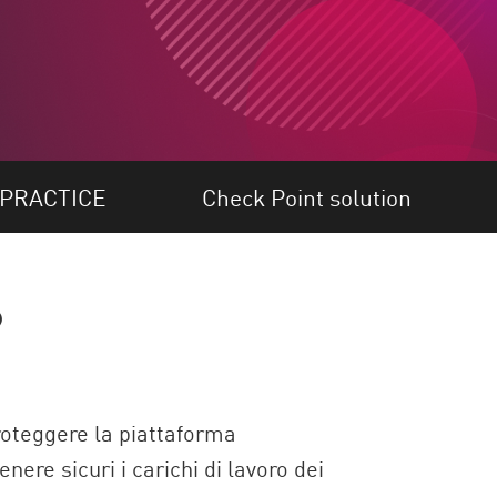
 PRACTICE
Check Point solution
?
roteggere la piattaforma
nere sicuri i carichi di lavoro dei