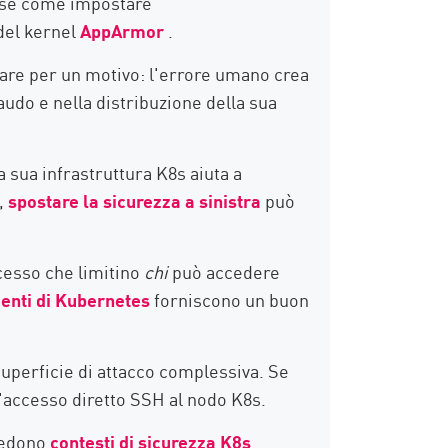
 cose come impostare
 del kernel
AppArmor
.
polare per un motivo: l'errore umano crea
audo e nella distribuzione della sua
 sua infrastruttura K8s aiuta a
r,
spostare la sicurezza a sinistra
può
ccesso che limitino
chi
può accedere
enti di Kubernetes
forniscono un buon
uperficie di attacco complessiva. Se
l'accesso diretto SSH al nodo K8s.
hiedono
contesti di sicurezza K8s