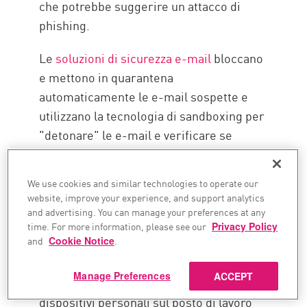
che potrebbe suggerire un attacco di
phishing.
Le
soluzioni di sicurezza e-mail
bloccano
e mettono in quarantena
automaticamente le e-mail sospette e
utilizzano la tecnologia di sandboxing per
"detonare" le e-mail e verificare se
contengono codice dannoso.
#3. Utilizzare il
We use cookies and similar technologies to operate our
website, improve your experience, and support analytics
monitoraggio e la
and advertising. You can manage your preferences at any
protezione degli
time. For more information, please see our
Privacy Policy
and
Cookie Notice
.
endpoint
Manage Preferences
ACCEPT
Il crescente utilizzo di servizi cloud e di
dispositivi personali sul posto di lavoro