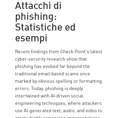
Attacchi di
Tecniche
phishing:
Tipi
Statistiche ed
Protezione dal Phishing
esempi
Soluzione
Risorse
Recent findings from Check Point’s latest
cyber‑security research show that
phishing has evolved far beyond the
traditional email‑based scams once
marked by obvious spelling or formatting
errors. Today, phishing is deeply
intertwined with AI‑driven social
engineering techniques, where attackers
use AI‑generated text, audio, and video to
create highly convincing impersonations