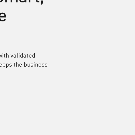
e
ith validated
keeps the business