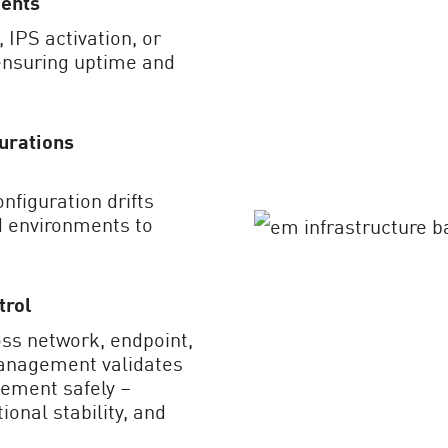
ents
 IPS activation, or
ensuring uptime and
urations
nfiguration drifts
d environments to
trol
oss network, endpoint,
anagement validates
ement safely –
ional stability, and