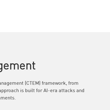
agement
e Management (CTEM) framework, from
pproach is built for AI-era attacks and
nments.