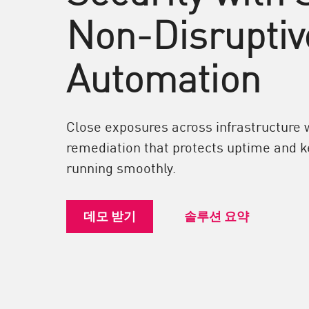
엔드포인트
Non-Disruptiv
찾아보기
서비스형 소프트웨어(SaaS)
Automation
EXPOSURE MANAGEMENT
위협 인텔리전스
Close exposures across infrastructure w
Exposure Prioritization
remediation that protects uptime and 
Cyber Asset Attack Surface Management
running smoothly.
안전한 해결
ThreatCloud AI
데모 받기
솔루션 요약
AI 보안
Workforce AI Security
AI Red Teaming
제품 보기(A~Z)