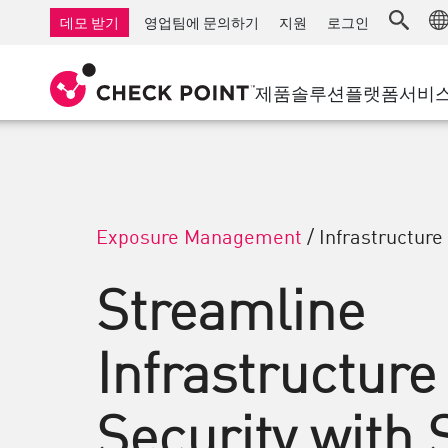
AI Governance & Access Control
중소기업을 위한 방화벽
탐지
서비스형 관리 방화벽
IoT 보안
데모 받기
영업팀에 문의하기
지원
로그인
AI Network Firewall
산업용 방화벽
응답
클라우드 및 IT
SD-WAN
AI Runtime Protection
SD-WAN
보안 접근 
제품
솔루션
플랫폼
서비
안티 랜섬웨어
원격 액세스 VPN
지원 센터
Threat Hu
협업 보안
방화벽 클러스터
위협 차단
지원 계획
컴플라이언스
제로 트러
다이아몬드 서비스
보안 관리
전담 관리 서비스
업종
Exposure Management
/
Infrastructure
Agentic Network Security Orchestration
PRO 지원
보안 관리 어플라이언스
Streamline
AI 기반 보안 관리
Infrastructure
업무 공간
이메일 및 협업
Security with 
모바일