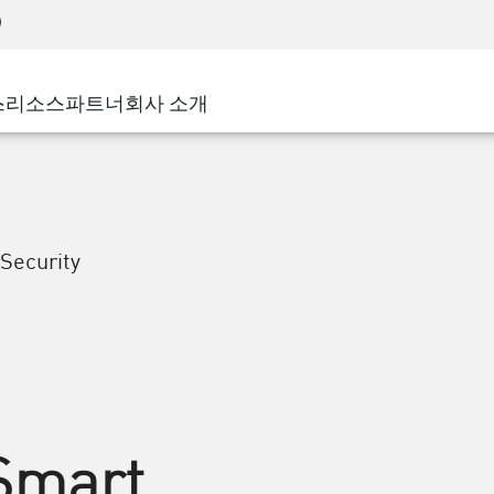
어드밴스드 테크니컬 어카운트 매니지먼트(AT
WAF
 솔루션
제조
고객 사례
MSP 파트너
디도스(DDoS)
소매업
사이버 허브
AWS 클라우드
서비스 에지(SASE)
스
리소스
파트너
회사 소개
주 및 지방 정부
SASE
이벤트 및 웨비나
Google Cloud Platform
nting
통신사/서비스 제공업체
비공개 액세스
Azure Cloud
비즈니스 규모
인터넷 액세스
파트너 포털
스트 및 최소 권한
기업용 브라우저
큰 규모 기업
 Security
중소기업
Smart,