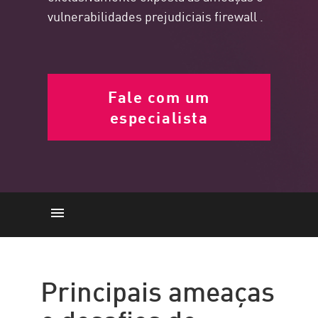
vulnerabilidades prejudiciais firewall .
Fale com um
especialista
Ameaças e Desafios
Firewall principal
Principais ameaças
PRÁTICAS RECOMENDADAS