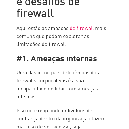
e desafios de
Proteja-se contra ataques DDoS,
firewall
ameaças internas e criptografia
com o Check Point Force.
Recursos
Aqui estão as ameaças
de firewall
mais
comuns que podem explorar as
limitações do firewall.
#1. Ameaças internas
Uma das principais deficiências dos
firewalls corporativos é a sua
incapacidade de lidar com ameaças
internas.
Isso ocorre quando indivíduos de
confiança dentro da organização fazem
mau uso de seu acesso, seja