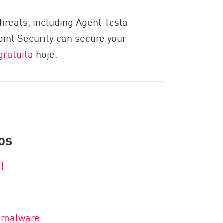
hreats, including Agent Tesla
int Security can secure your
ratuita
hoje.
os
)
e malware