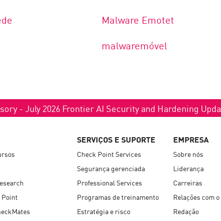
ede
Malware Emotet
malwaremóvel
sory - July 2026 Frontier AI Security and Hardening Upd
SERVIÇOS E SUPORTE
EMPRESA
ursos
Check Point Services
Sobre nós
Segurança gerenciada
Liderança
Research
Professional Services
Carreiras
 Point
Programas de treinamento
Relações com o 
heckMates
Estratégia e risco
Redação