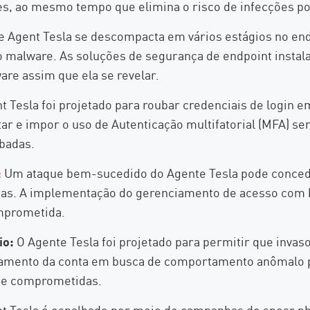
es, ao mesmo tempo que elimina o risco de infecções p
 Agent Tesla se descompacta em vários estágios no endpo
do malware. As soluções de segurança de endpoint instal
are assim que ela se revelar.
 Tesla foi projetado para roubar credenciais de login 
ar e impor o uso de Autenticação multifatorial (MFA) sem
ubadas.
:
Um ataque bem-sucedido do Agente Tesla pode concede
mas. A implementação do gerenciamento de acesso com b
omprometida.
io:
O Agente Tesla foi projetado para permitir que inva
rtamento da conta em busca de comportamento anômalo 
nte comprometidas.
 Tesla é espalhado por meio de campanhas de spear phi