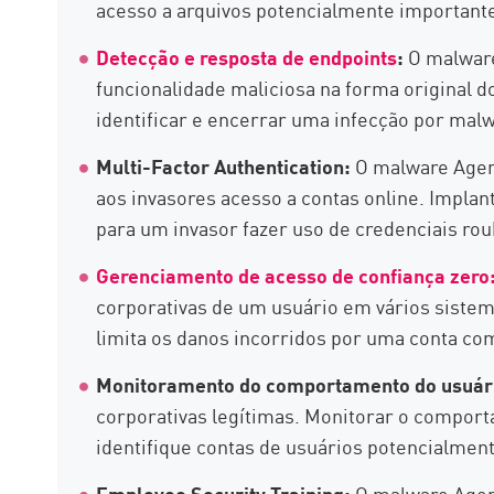
acesso a arquivos potencialmente important
Detecção e resposta de endpoints
:
O malware
funcionalidade maliciosa na forma original 
identificar e encerrar uma infecção por malw
Multi-Factor Authentication:
O malware Agent
aos invasores acesso a contas online. Implant
para um invasor fazer uso de credenciais ro
Gerenciamento de acesso de confiança zero
corporativas de um usuário em vários siste
limita os danos incorridos por uma conta c
Monitoramento do comportamento do usuár
corporativas legítimas. Monitorar o compo
identifique contas de usuários potencialme
Employee Security Training:
O malware Agent