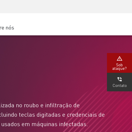
Conscientização sobre segurança
s
Treinamento de CISO
Secure Academy
re nós
gle Cloud
Sob
ataque?
Contato
izada no roubo e infiltração de
luindo teclas digitadas e credenciais de
l usados em máquinas infectadas.