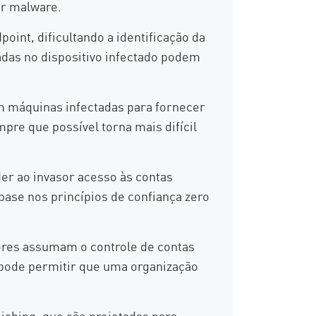
or malware.
int, dificultando a identificação da
adas no dispositivo infectado podem
em máquinas infectadas para fornecer
pre que possível torna mais difícil
r ao invasor acesso às contas
ase nos princípios de confiança zero
sores assumam o controle de contas
pode permitir que uma organização
shing, que são projetadas para