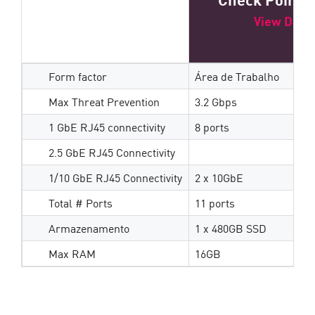
View Data
Form factor​
Área de Trabalho
Max Threat Prevention
3.2 Gbps
1 GbE RJ45 connectivity
8 ports
2.5 GbE RJ45 Connectivity
1/10 GbE RJ45 Connectivity
2 x 10GbE
Total # Ports
11 ports
Armazenamento
1 x 480GB SSD
Max RAM
16GB