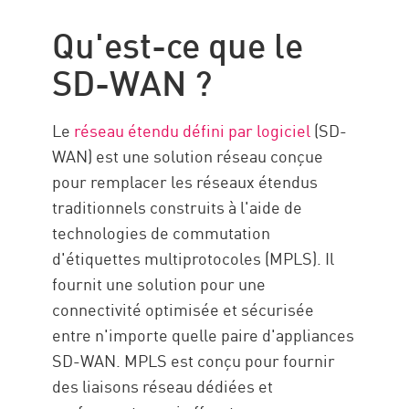
Qu'est-ce que SASE ?
Qu'est-ce que le
Similitudes et différences
SD-WAN ?
A retenir
Ressources
Le
réseau étendu défini par logiciel
(SD-
WAN) est une solution réseau conçue
pour remplacer les réseaux étendus
traditionnels construits à l'aide de
technologies de commutation
d'étiquettes multiprotocoles (MPLS). Il
fournit une solution pour une
connectivité optimisée et sécurisée
entre n'importe quelle paire d'appliances
SD-WAN. MPLS est conçu pour fournir
des liaisons réseau dédiées et