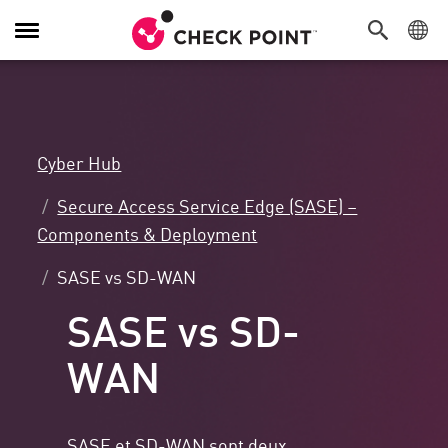
Navigation
dans
le
menu
Cyber Hub
Secure Access Service Edge (SASE) –
Components & Deployment
SASE vs SD-WAN
SASE vs SD-
WAN
SASE et SD-WAN sont deux