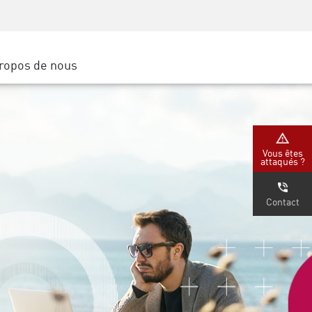
Sensibilisation à la sécurité
SP
Formation CISO
Secure Academy
ropos de nous
latform
rs de service
tenaires
Vous êtes
attaqués ?
Contact