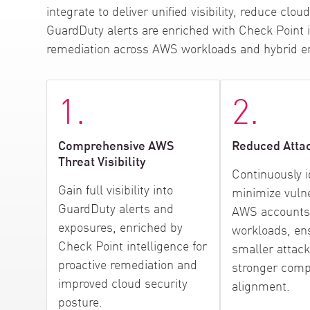
AI Agent Security
integrate to deliver unified visibility, reduce cl
GuardDuty alerts are enriched with Check Point in
remediation across AWS workloads and hybrid e
1.
2.
Comprehensive AWS
Reduced Atta
Threat Visibility
Continuously i
Gain full visibility into
minimize vulner
GuardDuty alerts and
AWS accounts
exposures, enriched by
workloads, en
Check Point intelligence for
smaller attack
proactive remediation and
stronger comp
improved cloud security
alignment.
posture.