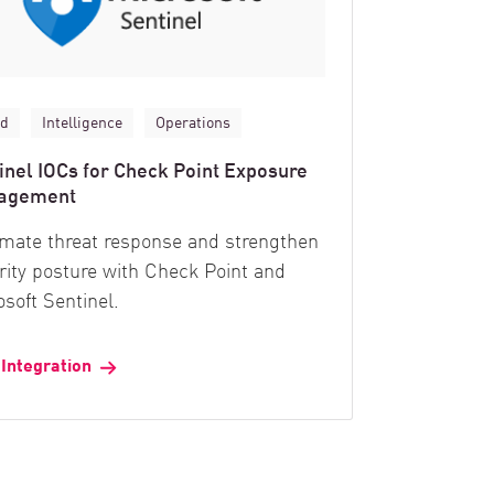
ud
Intelligence
Operations
inel IOCs for Check Point Exposure
agement
mate threat response and strengthen
rity posture with Check Point and
osoft Sentinel.
 Integration