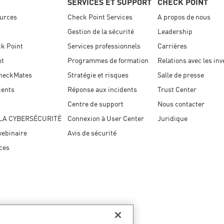
SERVICES ET SUPPORT
CHECK POINT
ources
Check Point Services
A propos de nous
Gestion de la sécurité
Leadership
k Point
Services professionnels
Carrières
nt
Programmes de formation
Relations avec les in
heckMates
Stratégie et risques
Salle de presse
ients
Réponse aux incidents
Trust Center
Centre de support
Nous contacter
LA CYBERSÉCURITÉ
Connexion à User Center
Juridique
ebinaire
Avis de sécurité
ces