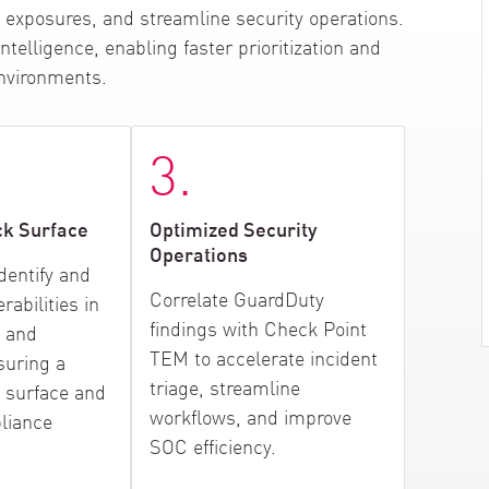
oud exposures, and streamline security operations.
telligence, enabling faster prioritization and
nvironments.
3.
ck Surface
Optimized Security
Operations
dentify and
Correlate GuardDuty
abilities in
findings with Check Point
 and
TEM to accelerate incident
suring a
triage, streamline
 surface and
workflows, and improve
liance
SOC efficiency.