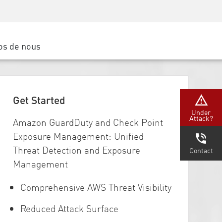
Sensibilisation à la sécurité
SP
Formation CISO
Secure Academy
os de nous
latform
rs de service
tenaires
Get Started
Under
Attack?
Amazon GuardDuty and Check Point
Exposure Management: Unified
Threat Detection and Exposure
Contact
Management
Comprehensive AWS Threat Visibility
Reduced Attack Surface