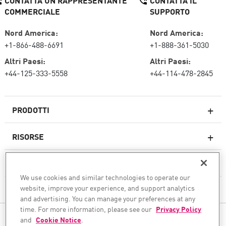
CONTATTA UN RAPPRESENTANTE
CONTATTA IL
COMMERCIALE
SUPPORTO
Nord America:
Nord America:
+1-866-488-6691
+1-888-361-5030
Altri Paesi:
Altri Paesi:
+44-125-333-5558
+44-114-478-2845
PRODOTTI
RISORSE
Firewall di nuova generazione
SERVIZI E SUPPORTO
Impresa firewall
We use cookies and similar technologies to operate our
website, improve your experience, and support analytics
AZIENDA
Sicurezza della rete cloud
and advertising. You can manage your preferences at any
WAF
time. For more information, please see our
Privacy Policy
SEGUICI
and
Cookie Notice
.