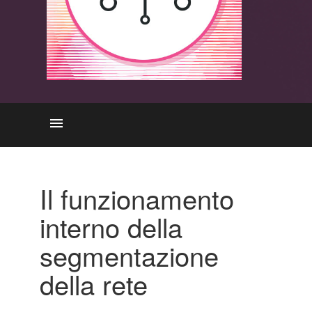
Nozioni di base
Significato
Il funzionamento
Implementazione
interno della
Risorse
segmentazione
della rete