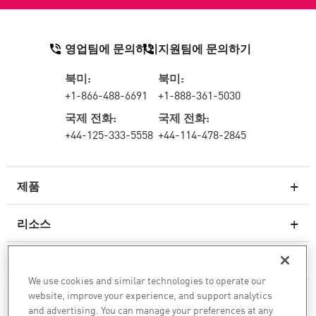
영업팀에 문의하기
지원팀에 문의하기
북미:
북미:
+1-866-488-6691
+1-888-361-5030
국제 전화:
국제 전화:
+44-125-333-5558
+44-114-478-2845
제품
리소스
차세대 방화벽
서비스 및 지원
엔터프라이즈 방화벽
We use cookies and similar technologies to operate our
website, improve your experience, and support analytics
회사
클라우드 네트워크 보안
and advertising. You can manage your preferences at any