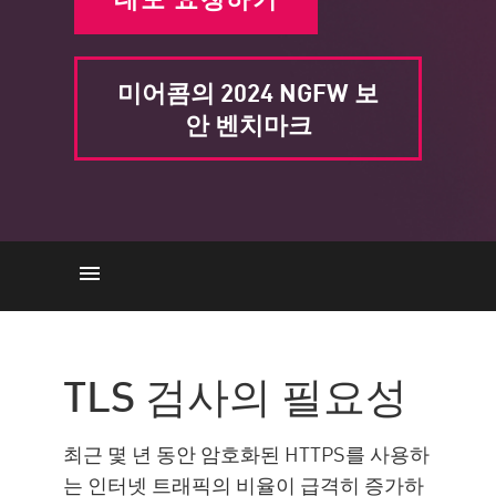
미어콤의 2024 NGFW 보
안 벤치마크
필요성
작동 원리
TLS 검사의 필요성
이점
Impact
최근 몇 년 동안 암호화된 HTTPS를 사용하
모범 사례
는 인터넷 트래픽의 비율이 급격히 증가하