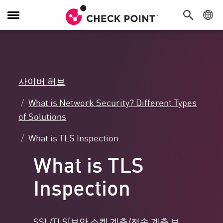
탐
색
전
환
사이버 허브
What is Network Security? Different Types
of Solutions
What is TLS Inspection
What is TLS
Inspection
SSL/TLS(보안 소켓 계층/전송 계층 보