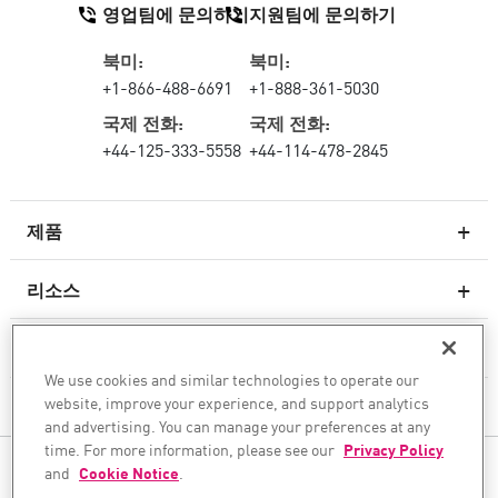
영업팀에 문의하기
지원팀에 문의하기
북미:
북미:
+1-866-488-6691
+1-888-361-5030
국제 전화:
국제 전화:
+44-125-333-5558
+44-114-478-2845
제품
리소스
차세대 방화벽
서비스 및 지원
엔터프라이즈 방화벽
We use cookies and similar technologies to operate our
website, improve your experience, and support analytics
회사
클라우드 네트워크 보안
and advertising. You can manage your preferences at any
WAF
time. For more information, please see our
Privacy Policy
팔로우하기
and
Cookie Notice
.
SASE