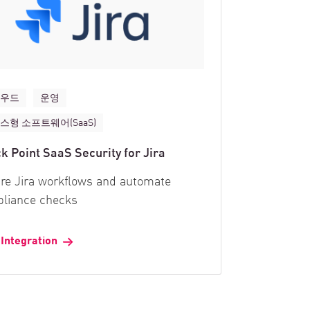
라우드
운영
스형 소프트웨어(SaaS)
k Point SaaS Security for Jira
re Jira workflows and automate
liance checks
 Integration