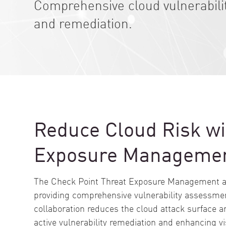
Comprehensive cloud vulnerabil
엔드포인트
and remediation.
찾아보기
서비스형 소프트웨어(SaaS)
EXPOSURE MANAGEMENT
위협 인텔리전스
Exposure Prioritization
Cyber Asset Attack Surface Management
Reduce Cloud Risk wi
안전한 해결
Exposure Managemen
ThreatCloud AI
AI 보안
The Check Point Threat Exposure Management and
providing comprehensive vulnerability assessme
Workforce AI Security
collaboration reduces the cloud attack surface 
AI Red Teaming
제품 보기(A~Z)
active vulnerability remediation and enhancing vi