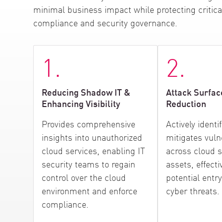
AI Agent Security
minimal business impact while protecting critic
compliance and security governance.
1.
2.
Reducing Shadow IT &
Attack Surfac
Enhancing Visibility
Reduction
Provides comprehensive
Actively identi
insights into unauthorized
mitigates vulne
cloud services, enabling IT
across cloud 
security teams to regain
assets, effecti
control over the cloud
potential entry
environment and enforce
cyber threats.
compliance.