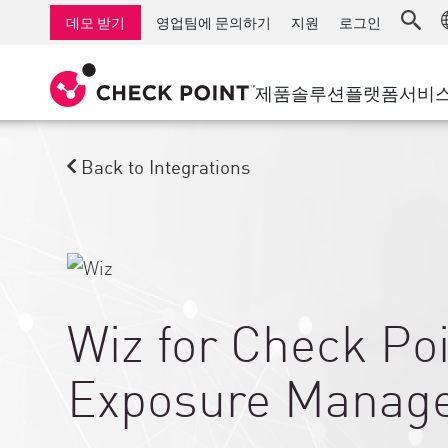
AI Governance & Access Control
중소기업을 위한 방화벽
탐지
서비스형 관리 방화벽
IoT 보안
데모 받기
영업팀에 문의하기
지원
로그인
AI Network Firewall
산업용 방화벽
응답
클라우드 및 IT
SD-WAN
AI Runtime Protection
SD-WAN
보안 접근 
제품
솔루션
플랫폼
서비
안티 랜섬웨어
원격 액세스 VPN
지원 센터
Threat Hu
협업 보안
방화벽 클러스터
위협 차단
지원 계획
Back to Integrations
컴플라이언스
제로 트러
다이아몬드 서비스
보안 관리
전담 관리 서비스
업종
Agentic Network Security Orchestration
PRO 지원
보안 관리 어플라이언스
AI 기반 보안 관리
Wiz for Check Po
업무 공간
Exposure Manag
이메일 및 협업
모바일