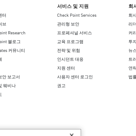
서비스 및 지원
회
센터
Check Point Services
회사
허브
관리형 보안
리
oint Research
프로페셔널 서비스
커
Point 블로그
교육 프로그램
투자
Mates 커뮤니티
전략 및 위험
뉴
례
인시던트 대응
트러
지원 센터
연
보안 보고서
사용자 센터 로그인
법
및 웨비나
권고
도