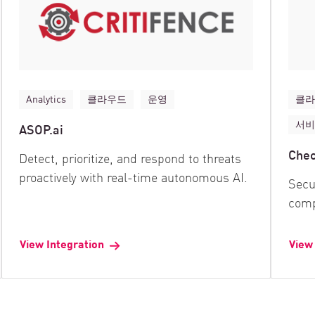
Analytics
클라우드
운영
클
서비
ASOP.ai
Chec
Detect, prioritize, and respond to threats
proactively with real-time autonomous AI.
Secu
comp
View Integration
View