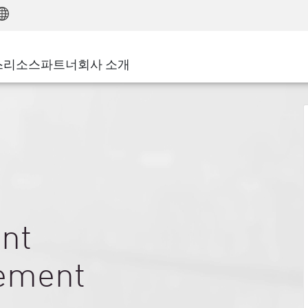
어드밴스드 테크니컬 어카운트 매니지먼트(AT
WAF
 솔루션
제조
고객 사례
MSP 파트너
디도스(DDoS)
소매업
사이버 허브
AWS 클라우드
서비스 에지(SASE)
스
리소스
파트너
회사 소개
주 및 지방 정부
SASE
이벤트 및 웨비나
Google Cloud Platform
nting
통신사/서비스 제공업체
비공개 액세스
Azure Cloud
비즈니스 규모
인터넷 액세스
파트너 포털
스트 및 최소 권한
기업용 브라우저
큰 규모 기업
중소기업
int
ement