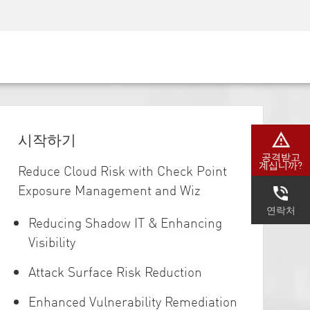
AM)
보안 인식
CISO 교육
보안 아카데미
시작하기
공격받고
계십니까?
Reduce Cloud Risk with Check Point
Exposure Management and Wiz
연락처
Reducing Shadow IT & Enhancing
Visibility
Attack Surface Risk Reduction
Enhanced Vulnerability Remediation