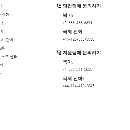
사
영업팀에 문의하기
 소개
북미:
+1-866-488-6691
더십
국제 전화:
리어
+44-125-333-5558
자 관계
스룸
지원팀에 문의하기
스트 센터
북미:
락처
+1-888-361-5030
률
국제 전화:
+44-114-478-2845