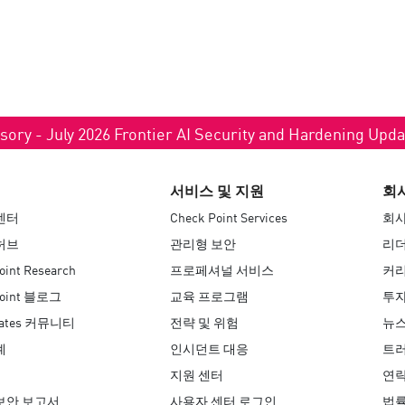
sory - July 2026 Frontier AI Security and Hardening Upd
서비스 및 지원
회
센터
Check Point Services
회사
허브
관리형 보안
리
oint Research
프로페셔널 서비스
커
Point 블로그
교육 프로그램
투자
Mates 커뮤니티
전략 및 위험
뉴
례
인시던트 대응
트러
지원 센터
연
보안 보고서
사용자 센터 로그인
법