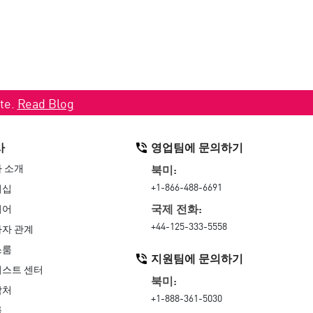
ate.
Read Blog
사
영업팀에 문의하기
 소개
북미:
+1-866-488-6691
더십
국제 전화:
리어
+44-125-333-5558
자 관계
스룸
지원팀에 문의하기
스트 센터
북미:
락처
+1-888-361-5030
률