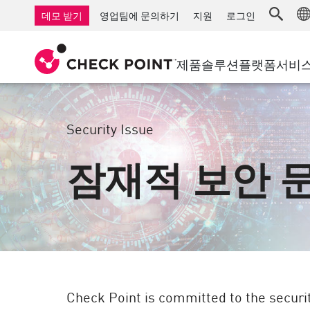
AI Governance & Access Control
중소기업을 위한 방화벽
탐지
서비스형 관리 방화벽
IoT 보안
데모 받기
영업팀에 문의하기
지원
로그인
AI Network Firewall
산업용 방화벽
응답
클라우드 및 IT
SD-WAN
AI Runtime Protection
SD-WAN
보안 접근 
제품
솔루션
플랫폼
서비
안티 랜섬웨어
원격 액세스 VPN
지원 센터
Threat Hu
협업 보안
방화벽 클러스터
위협 차단
지원 계획
컴플라이언스
Security Issue
제로 트러
다이아몬드 서비스
보안 관리
잠재적 보안 
전담 관리 서비스
업종
Agentic Network Security Orchestration
PRO 지원
보안 관리 어플라이언스
AI 기반 보안 관리
업무 공간
이메일 및 협업
모바일
Check Point is committed to the securit