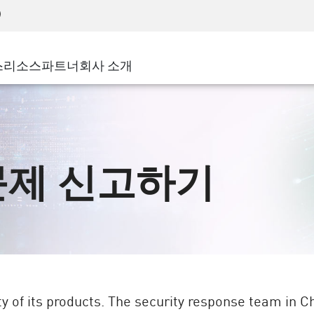
어드밴스드 테크니컬 어카운트 매니지먼트(AT
WAF
 솔루션
제조
고객 사례
MSP 파트너
디도스(DDoS)
소매업
사이버 허브
AWS 클라우드
서비스 에지(SASE)
스
리소스
파트너
회사 소개
주 및 지방 정부
SASE
이벤트 및 웨비나
Google Cloud Platform
nting
통신사/서비스 제공업체
비공개 액세스
Azure Cloud
비즈니스 규모
인터넷 액세스
파트너 포털
스트 및 최소 권한
기업용 브라우저
큰 규모 기업
문제 신고하기
중소기업
y of its products. The security response team in C