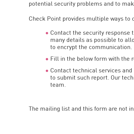
potential security problems and to mak
엔드포인트
찾아보기
Check Point provides multiple ways to
서비스형 소프트웨어(SaaS)
Contact the security response 
EXPOSURE MANAGEMENT
many details as possible to allo
to encrypt the communication.
위협 인텔리전스
Fill in the below form with the 
Exposure Prioritization
Contact technical services and 
Cyber Asset Attack Surface Management
to submit such report. Our tech
안전한 해결
team.
ThreatCloud AI
AI 보안
The mailing list and this form are not 
Workforce AI Security
AI Red Teaming
제품 보기(A~Z)