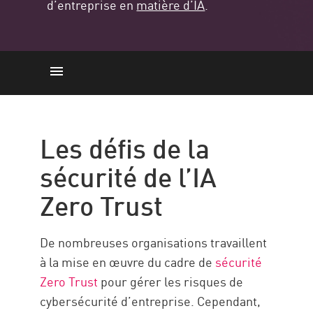
d’entreprise en
matière d’IA
.
The Challenges
LLM
Les défis de la
Liste de contrôle de l’IA Zero
sécurité de l’IA
Trust
Zero Trust
Liste de contrôle de sécurité
Liste de contrôle de sécurité 2
De nombreuses organisations travaillent
Check Point Platform
à la mise en œuvre du cadre de
sécurité
Zero Trust
pour gérer les risques de
cybersécurité d’entreprise. Cependant,