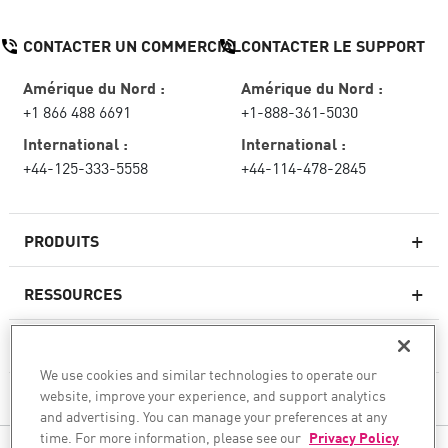
CONTACTER UN COMMERCIAL
CONTACTER LE SUPPORT
Amérique du Nord :
Amérique du Nord :
+1 866 488 6691
+1-888-361-5030
International :
International :
+44-125-333-5558
+44-114-478-2845
PRODUITS
RESSOURCES
Pare-feux de nouvelle génération
SERVICES ET SUPPORT
Entreprise pare-feu
We use cookies and similar technologies to operate our
website, improve your experience, and support analytics
CHECK POINT
Sécurité réseau pour le cloud
and advertising. You can manage your preferences at any
WAF
time. For more information, please see our
Privacy Policy