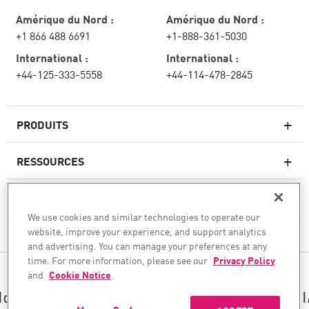
Amérique du Nord :
Amérique du Nord :
+1 866 488 6691
+1-888-361-5030
International :
International :
+44-125-333-5558
+44-114-478-2845
PRODUITS
RESSOURCES
Pare-feux de nouvelle génération
SERVICES ET SUPPORT
Entreprise pare-feu
We use cookies and similar technologies to operate our
website, improve your experience, and support analytics
CHECK POINT
Sécurité réseau pour le cloud
and advertising. You can manage your preferences at any
WAF
time. For more information, please see our
Privacy Policy
SUIVEZ-NOUS
and
Cookie Notice
.
SASE
Nous sécurisons votre transformation en matière d’I