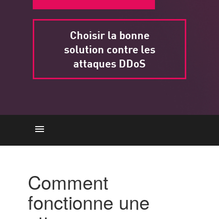
Choisir la bonne
solution contre les
attaques DDoS
Comment cela fonctionne-t-il ?
Dangers
Comment
Outils communs
fonctionne une
How to Prevent