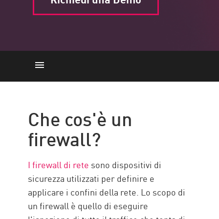
Firewall
Caratteristiche
Che cos'è un
della Sicurezza
firewall?
Prevention
Ispezione
I firewall di rete
sono dispositivi di
Hybrid Cloud
sicurezza utilizzati per definire e
applicare i confini della rete. Lo scopo di
all'Avanguardia
un firewall è quello di eseguire
Soluzione