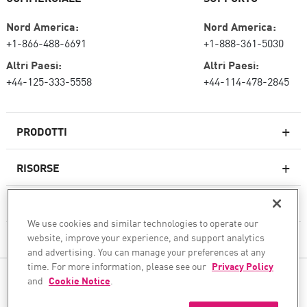
Nord America:
Nord America:
+1-866-488-6691
+1-888-361-5030
Altri Paesi:
Altri Paesi:
+44-125-333-5558
+44-114-478-2845
PRODOTTI
RISORSE
Firewall di nuova generazione
SERVIZI E SUPPORTO
Impresa firewall
We use cookies and similar technologies to operate our
website, improve your experience, and support analytics
AZIENDA
Sicurezza della rete cloud
and advertising. You can manage your preferences at any
WAF
time. For more information, please see our
Privacy Policy
SEGUICI
and
Cookie Notice
.
SASE
Garantiamo la tua trasformazione sicura dell'IA