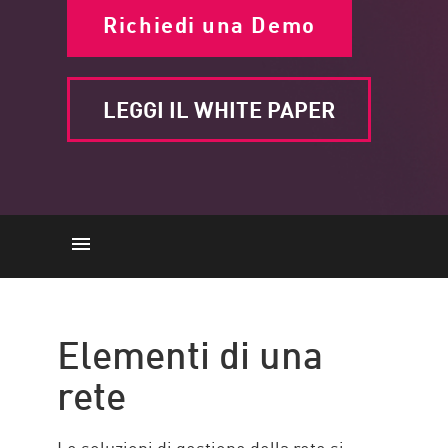
Richiedi una Demo
LEGGI IL WHITE PAPER
Elementi
della Sicurezza
Elementi di una
Compiti di gestione
rete
Vantaggi
Check Point solution
Le soluzioni di gestione della rete si