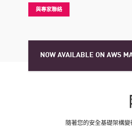
端點
與專家聯絡
瀏覽
SaaS
曝險管理事宜
威脅情資
NOW AVAILABLE ON AWS M
Exposure Prioritization
Cyber Asset Attack Surface Management
安全性威脅修正
ThreatCloud人工智慧
AI安全
Workforce AI Security
隨著您的安全基礎架構變
AI Red Teaming
瀏覽產品 A-Z