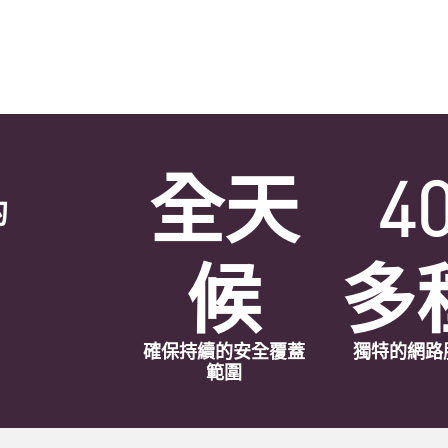
全天
4
的
候
多
確保持續的安全覆蓋
獨特的網路
範圍