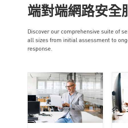
端對端網路安全
Discover our comprehensive suite of ser
all sizes from initial assessment to ong
response.