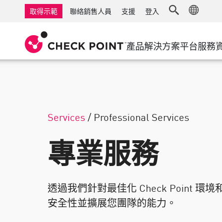
AI Governance & Access Control
中小企業防火牆
偵測
受管理防火牆即服
物聯網資
取得示範
聯絡銷售人員
支援
登入
AI Network Firewall
工業級防火牆
回應
雲端與IT
軟體定義
AI Runtime Protection
軟體定義廣域網路
安全存取
產品
解決方案
平台
服務
防勒索軟體
遠端存取 VPN
支援中心
威脅搜捕
協作資安
防火牆叢集
威脅防護
支援方案
合規
零信任和
鑽石等級的服務
安全管理
宣導管理服務
產業
Services
/
Professional Services
Agentic Network Security Orchestration
Pro 支援服務
安全管理硬體設備
專業服務
人工智慧安全管理
工作區
透過我們針對最佳化 Check Point
電子郵件與協作
安全性並擴展您團隊的能力。
行動裝置