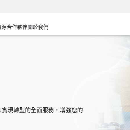
務
進階技術帳戶管理
WAF
安解決方案
製造業
客戶經驗
MSP 合作夥伴
DDoS 防護
廣域網路
零售
網路中心
AWS雲端
服務邊緣
資源
合作夥伴
關於我們
州和地方政府
SASE
活動與網路研討會
Google Cloud Platform
電信/服務供應商
私人訪問
Azure雲端
企業規模
網際網路
合作夥伴入口網站
最小特權
企業瀏覽器
大型企業
中小型企業
 環境和實現轉型的全面服務，增強您的