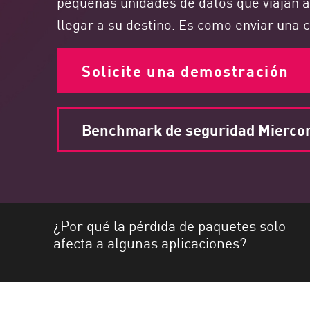
pequeñas unidades de datos que viajan a 
Endpoint
llegar a su destino. Es como enviar una c
Navegar
SaaS
Solicite una demostración
EXPOSURE MANAGEMENT
Inteligencia sobre amenazas
Benchmark de seguridad Mierco
Exposure Prioritization
Cyber Asset Attack Surface Management
Remediación segura
IA de ThreatCloud
¿Por qué la pérdida de paquetes solo
INFORME DE SEGURIDAD DE IA
afecta a algunas aplicaciones?
Workforce AI Security
AI Red Teaming
Ver productos de la A a la Z