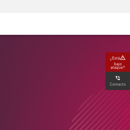
Concientización sobre seguridad
Capacitación del CISO
Academia segura
m
tners)
¿Está
bajo
ataque?
Contacto