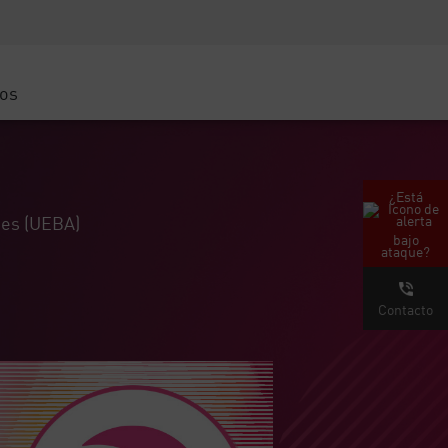
Concientización sobre seguridad
Capacitación del CISO
Academia segura
ros
atform
e
 (Partners)
¿Está
des (UEBA)
bajo
ataque?
Contacto