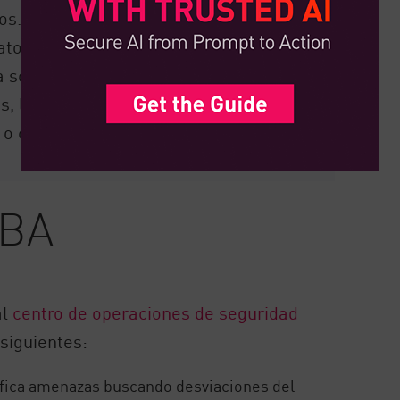
os. Por ejemplo, no se puede realizar
datos, y el ransomware implica una gran
a solución UEBA puede identificar e
s, lo que permite a las organizaciones
o contenido malicioso.
EBA
al
centro de operaciones de seguridad
siguientes:
fica amenazas buscando desviaciones del