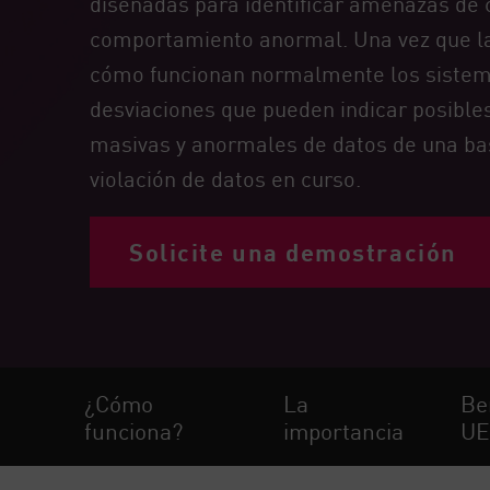
diseñadas para identificar amenazas de
Endpoint
comportamiento anormal. Una vez que la
Navegar
cómo funcionan normalmente los sistema
SaaS
desviaciones que pueden indicar posible
EXPOSURE MANAGEMENT
masivas y anormales de datos de una bas
violación de datos en curso.
Inteligencia sobre amenazas
Exposure Prioritization
Solicite una demostración
Cyber Asset Attack Surface Management
Remediación segura
IA de ThreatCloud
INFORME DE SEGURIDAD DE IA
¿Cómo
La
Be
Workforce AI Security
funciona?
importancia
UE
AI Red Teaming
Ver productos de la A a la Z