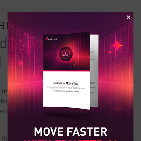
análisis de
de usuarios y
)
 un usuario, es posible que no necesite
 lograr sus objetivos. Esto puede
es de seguridad diseñadas para
.
 tome acciones que se desvíen de la