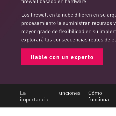
firewall basado en hardware.
Endpoint
Navegar
Los firewall en la nube difieren en su ar
SaaS
procesamiento la suministran recursos v
mayor grado de flexibilidad en su imple
EXPOSURE MANAGEMENT
explorará las consecuencias reales de es
Inteligencia sobre amenazas
Exposure Prioritization
Hable con un experto
Cyber Asset Attack Surface Management
Remediación segura
IA de ThreatCloud
INFORME DE SEGURIDAD DE IA
La
Funciones
Cómo
importancia
funciona
Workforce AI Security
AI Red Teaming
Ver productos de la A a la Z