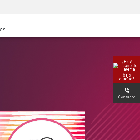
Concientización sobre seguridad
Capacitación del CISO
Academia segura
ros
atform
e
 (Partners)
¿Está
bajo
ataque?
Contacto