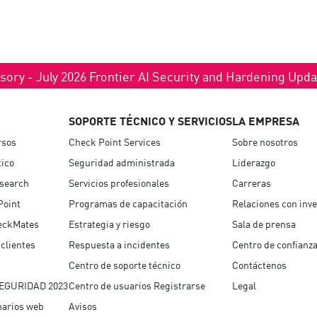
sory - July 2026 Frontier AI Security and Hardening Upd
SOPORTE TÉCNICO Y SERVICIOS
LA EMPRESA
rsos
Check Point Services
Sobre nosotros
tico
Seguridad administrada
Liderazgo
esearch
Servicios profesionales
Carreras
Point
Programas de capacitación
Relaciones con inve
eckMates
Estrategia y riesgo
Sala de prensa
clientes
Respuesta a incidentes
Centro de confianz
Centro de soporte técnico
Contáctenos
EGURIDAD 2023
Centro de usuarios Registrarse
Legal
narios web
Avisos