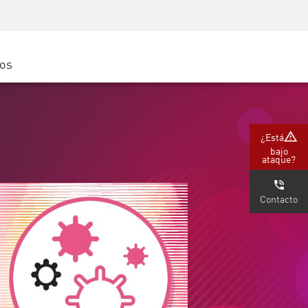
Concientización sobre seguridad
Capacitación del CISO
Academia segura
ros
atform
e
 (Partners)
¿Está
bajo
ataque?
Contacto