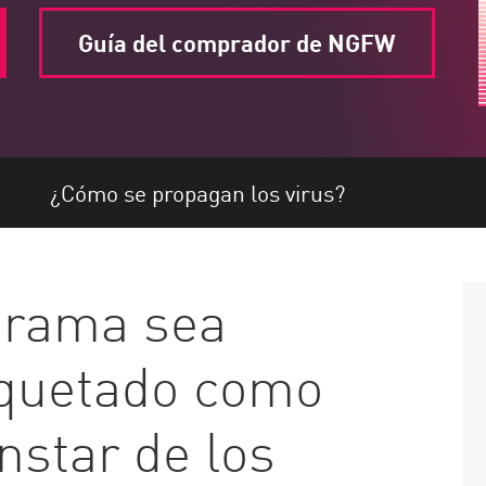
Guía del comprador de NGFW
¿Cómo se propagan los virus?
grama sea
iquetado como
nstar de los