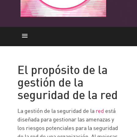
El Propósito
How does it work
El propósito de la
La importancia
gestión de la
Arquitectura
seguridad de la red
Security Management with
Check Point
La gestión de la seguridad de la
red
está
Recursos
diseñada para gestionar las amenazas y
los riesgos potenciales para la seguridad
de la red de una organización. Al mejorar