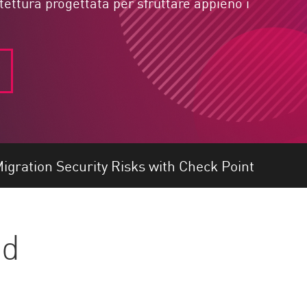
ettura progettata per sfruttare appieno i
igration Security Risks with Check Point
ud