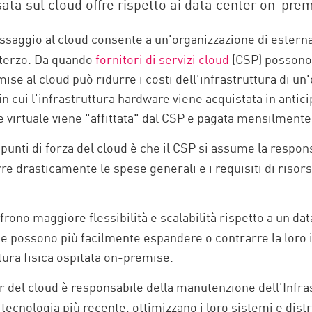
sata sul cloud offre rispetto ai data center on-pre
assaggio al cloud consente a un'organizzazione di esternal
e terzo. Da quando
fornitori di servizi cloud
(CSP) possono d
mise al cloud può ridurre i costi dell'infrastruttura di un
n cui l'infrastruttura hardware viene acquistata in antic
 virtuale viene "affittata" dal CSP e pagata mensilmente i
punti di forza del cloud è che il CSP si assume la responsa
e drasticamente le spese generali e i requisiti di risorse,
frono maggiore flessibilità e scalabilità rispetto a un da
e e possono più facilmente espandere o contrarre la loro i
tura fisica ospitata on-premise.
er del cloud è responsabile della manutenzione dell'Infra
 tecnologia più recente, ottimizzano i loro sistemi e dis