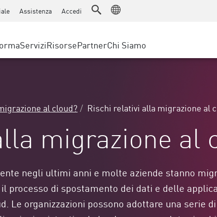
Advanced Technical Account Management (ATAM)
WAF
ale
Assistenza
Accedi
Manufatturiero
IoT Security
Storie di Successo
Partner MSP
Protezione DDoS
Retail
Cyber Hub
Cloud AWS
forma
Servizi
Risorse
Partner
Chi Siamo
Governo statale e locale
SASE
ervizio Accesso Sicuro
Eventi e webinar
Google Cloud Platform
Telecomunicazioni/Provider di se
Accesso privato
nting
Cloud Azure
Accesso a Internet
evention
DIMENSIONE AZIENDALE
Portale Partner
Browser aziendale
 & Least Privilege
Aziende Enterprise
migrazione al cloud?
Rischi relativi alla migrazione al 
Piccole e medie imprese
 alla migrazione al 
ente negli ultimi anni e molte aziende stanno migr
il processo di spostamento dei dati e delle applica
ud. Le organizzazioni possono adottare una serie di