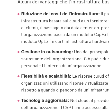
Alcuni dei vantaggi che l'infrastruttura ba
AI Agent Security
Il p
Riduzione dei costi dell'infrastruttura:
infrastruttura basata sul cloud a un fornitor
di clienti, il passaggio dai data center on-pre
l'organizzazione passa da un modello CapEx (i
modello OpEx (in cui l'infrastruttura hardware
Uno dei principali 
Gestione in outsourcing:
sottostante dell'organizzazione. Ciò può ridurr
personale IT interno di un'organizzazione.
Le risorse cloud of
Flessibilità e scalabilità:
organizzazioni utilizzano risorse virtualizzat
rispetto a quando dipendono da un'infrastrut
Nel cloud, il provid
Tecnologia aggiornata:
dell'organizzazione. I CSP hanno accesso alla