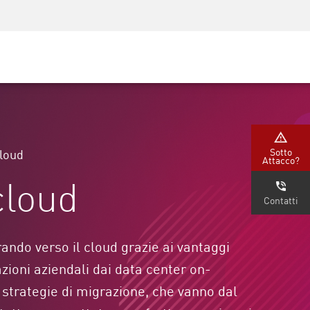
Security Awareness
Formazione per i CISO
Secure Academy
rvizi
Sotto
cloud
Attacco?
cloud
Contatti
ando verso il cloud grazie ai vantaggi
zioni aziendali dai data center on-
 strategie di migrazione, che vanno dal