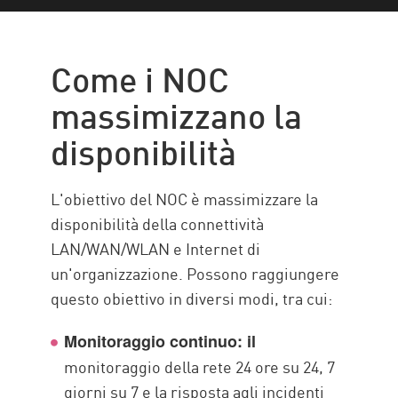
The Goal
Ruoli del NOC
Come i NOC
Le migliori pratiche NOC
massimizzano la
NOC e SOC a confronto
disponibilità
NOC with Check Point
Risorse
L'obiettivo del NOC è massimizzare la
disponibilità della connettività
LAN/WAN/WLAN e Internet di
un'organizzazione. Possono raggiungere
questo obiettivo in diversi modi, tra cui:
Monitoraggio continuo: il
monitoraggio della rete 24 ore su 24, 7
giorni su 7 e la risposta agli incidenti