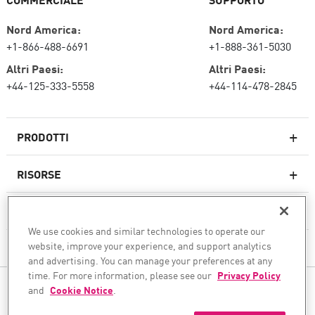
Nord America:
Nord America:
+1-866-488-6691
+1-888-361-5030
Altri Paesi:
Altri Paesi:
+44-125-333-5558
+44-114-478-2845
PRODOTTI
RISORSE
Firewall di nuova generazione
SERVIZI E SUPPORTO
Impresa firewall
We use cookies and similar technologies to operate our
website, improve your experience, and support analytics
AZIENDA
Sicurezza della rete cloud
and advertising. You can manage your preferences at any
WAF
time. For more information, please see our
Privacy Policy
SEGUICI
and
Cookie Notice
.
SASE
Garantiamo la tua trasformazione sicura dell'IA