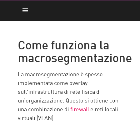
Come funziona
Confronti
Come funziona la
Vantaggi
macrosegmentazione
Implementazione
Risorse
La macrosegmentazione è spesso
implementata come overlay
sull'infrastruttura di rete fisica di
un'organizzazione. Questo si ottiene con
una combinazione di
firewall
e reti locali
virtuali (VLAN).