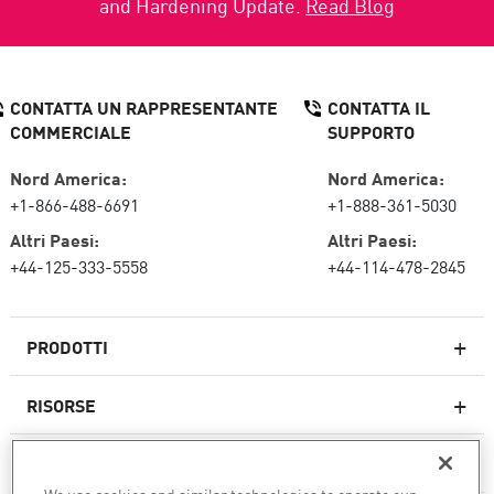
and Hardening Update.
Read Blog
CONTATTA UN RAPPRESENTANTE
CONTATTA IL
COMMERCIALE
SUPPORTO
Nord America:
Nord America:
+1-866-488-6691
+1-888-361-5030
Altri Paesi:
Altri Paesi:
+44-125-333-5558
+44-114-478-2845
PRODOTTI
RISORSE
Firewall di nuova generazione
SERVIZI E SUPPORTO
Impresa firewall