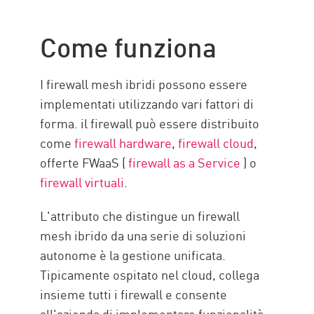
Come funziona
La necessità
Come funziona
FUNZIONALITÀ
firewall ibrido Mesh con Check
I firewall mesh ibridi possono essere
Point
implementati utilizzando vari fattori di
Risorse
forma. il firewall può essere distribuito
come
firewall hardware
,
firewall cloud
,
offerte FWaaS (
firewall as a Service
) o
firewall virtuali
.
L'attributo che distingue un firewall
mesh ibrido da una serie di soluzioni
autonome è la gestione unificata.
Tipicamente ospitato nel cloud, collega
insieme tutti i firewall e consente
all'azienda di implementare funzionalità