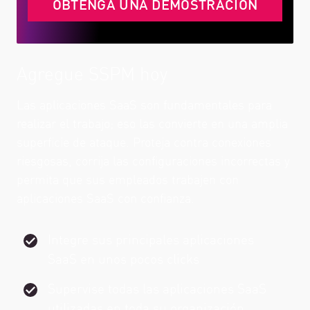
OBTENGA UNA DEMOSTRACIÓN
Agregue SSPM hoy
Las aplicaciones SaaS son fundamentales para
realizar el trabajo; eso las convierte en una amplia
superficie de ataque. Proteja contra conexiones
riesgosas, corrija las configuraciones incorrectas y
permita que sus empleados trabajen con
aplicaciones SaaS con confianza.
Integre sus principales aplicaciones
SaaS en unos pocos clicks
Supervise todas las aplicaciones SaaS
utilizadas en toda su organización.