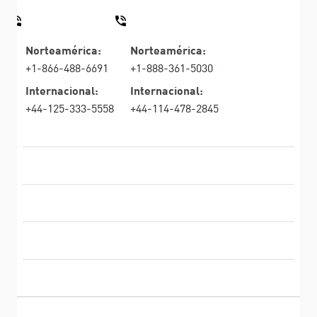
CONTACTAR VENTAS
CONTACTAR SOPORTE TÉCNICO
Norteamérica:
Norteamérica:
+1-866-488-6691
+1-888-361-5030
Internacional:
Internacional:
+44-125-333-5558
+44-114-478-2845
PRODUCTOS
RECURSOS
Firewall de última generación
SOPORTE TÉCNICO Y SERVICIOS
firewallempresarial
LA EMPRESA
Seguridad de Red en la Nube
WAF