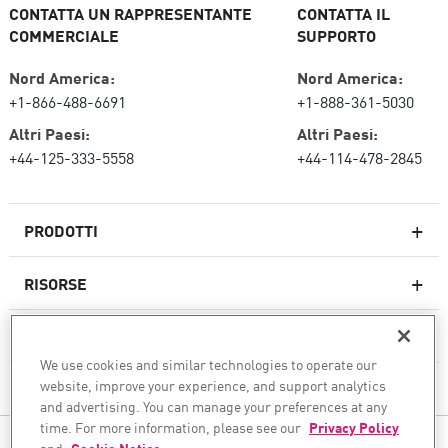
CONTATTA UN RAPPRESENTANTE
CONTATTA IL
COMMERCIALE
SUPPORTO
Nord America:
Nord America:
+1-866-488-6691
+1-888-361-5030
Altri Paesi:
Altri Paesi:
+44-125-333-5558
+44-114-478-2845
PRODOTTI
RISORSE
Firewall di nuova generazione
SERVIZI E SUPPORTO
Impresa firewall
We use cookies and similar technologies to operate our
website, improve your experience, and support analytics
AZIENDA
Sicurezza della rete cloud
and advertising. You can manage your preferences at any
WAF
time. For more information, please see our
Privacy Policy
SEGUICI