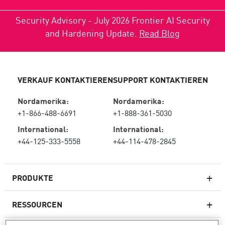
Security Advisory - July 2026 Frontier AI Security
and Hardening Update.
Read Blog
VERKAUF KONTAKTIEREN
SUPPORT KONTAKTIEREN
Nordamerika:
Nordamerika:
+1-866-488-6691
+1-888-361-5030
International:
International:
+44-125-333-5558
+44-114-478-2845
PRODUKTE
RESSOURCEN
Next-Generation-Firewalls