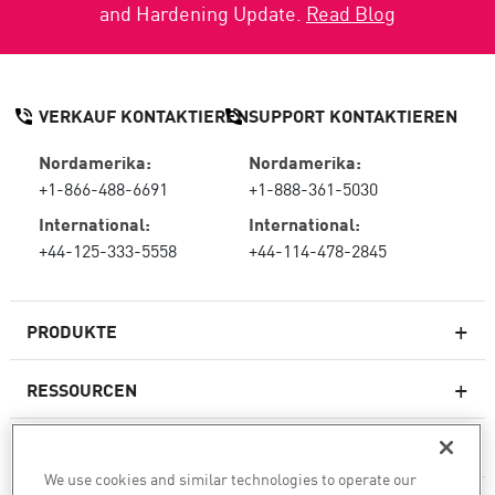
and Hardening Update.
Read Blog
VERKAUF KONTAKTIEREN
SUPPORT KONTAKTIEREN
Nordamerika:
Nordamerika:
+1-866-488-6691
+1-888-361-5030
International:
International:
+44-125-333-5558
+44-114-478-2845
PRODUKTE
RESSOURCEN
Next-Generation-Firewalls
SERVICES & SUPPORT
Unternehmens-Firewall
We use cookies and similar technologies to operate our