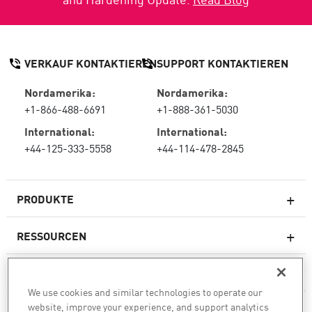
VERKAUF KONTAKTIEREN
SUPPORT KONTAKTIEREN
Nordamerika:
Nordamerika:
+1-866-488-6691
+1-888-361-5030
International:
International:
+44-125-333-5558
+44-114-478-2845
PRODUKTE
RESSOURCEN
Next-Generation-Firewalls
SERVICES & SUPPORT
Unternehmens-Firewall
We use cookies and similar technologies to operate our
website, improve your experience, and support analytics
UNTERNEHMEN
Cloud Network Security