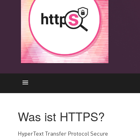
HTTPS
Vergleich
Was ist HTTPS?
Funktionalität
SSL/TLS
HyperText Transfer Protocol Secure