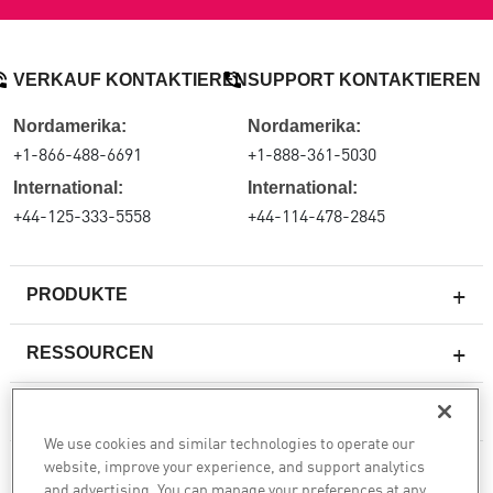
VERKAUF KONTAKTIEREN
SUPPORT KONTAKTIEREN
Nordamerika:
Nordamerika:
+1-866-488-6691
+1-888-361-5030
International:
International:
+44-125-333-5558
+44-114-478-2845
PRODUKTE
RESSOURCEN
Next-Generation-Firewalls
SERVICES & SUPPORT
Unternehmens-Firewall
We use cookies and similar technologies to operate our
website, improve your experience, and support analytics
Cloud Network Security
UNTERNEHMEN
and advertising. You can manage your preferences at any