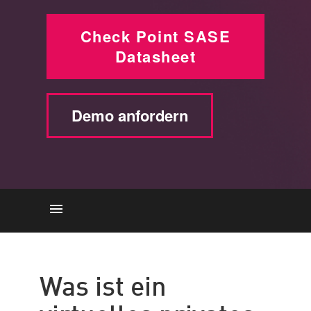
Check Point SASE
Datasheet
Demo anfordern
Virtuelles privates Netzwerk
(VPN)
Was ist ein
Sicherheitsrisiken von VPNs
VPN-Alternativen