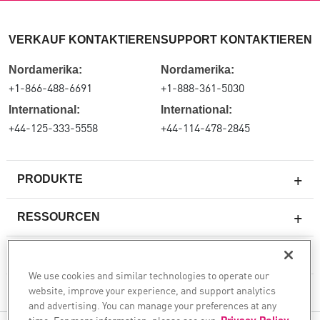
VERKAUF KONTAKTIEREN
SUPPORT KONTAKTIEREN
Nordamerika:
Nordamerika:
+1-866-488-6691
+1-888-361-5030
International:
International:
+44-125-333-5558
+44-114-478-2845
PRODUKTE
RESSOURCEN
Next-Generation-Firewalls
SERVICES & SUPPORT
Unternehmens-Firewall
We use cookies and similar technologies to operate our
website, improve your experience, and support analytics
Cloud Network Security
UNTERNEHMEN
and advertising. You can manage your preferences at any
WAF