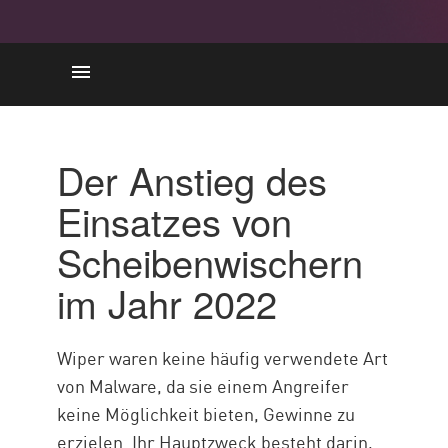
Scheibenwischer im Jahr 2022
Wie funktioniert es
Der Anstieg des
Die Wichtigkeit
Einsatzes von
Techniken
Scheibenwischern
Vor Scheibenwischern schützen
im Jahr 2022
Lösungen von Check Point
Wiper waren keine häufig verwendete Art
von Malware, da sie einem Angreifer
keine Möglichkeit bieten, Gewinne zu
erzielen. Ihr Hauptzweck besteht darin,