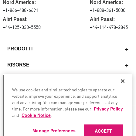
Nord America:
Nord America:
+1-866-488-6691
+1-888-361-5030
Altri Paesi:
Altri Paesi:
+44-125-333-5558
+44-114-478-2845
PRODOTTI
RISORSE
Firewall di nuova generazione
SERVIZI E SUPPORTO
Impresa firewall
We use cookies and similar technologies to operate our
website, improve your experience, and support analytics
Sicurezza della rete cloud
AZIENDA
and advertising. You can manage your preferences at any
WAF
time. For more information, please see our
Privacy Policy
SEGUICI
and
Cookie Notice
.
SASE
Garantiamo la tua trasformazione sicura dell'IA
Manage Preferences
ACCEPT
© 1994–2026 Check Point Software Technologies Ltd. Tutti i diritti riservati.