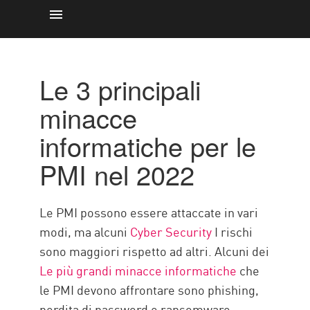
Minacce informatiche per le PMI
BEST PRACTICE
Le 3 principali
Check Point Solution
minacce
informatiche per le
PMI nel 2022
Le PMI possono essere attaccate in vari
modi, ma alcuni
Cyber Security
I rischi
sono maggiori rispetto ad altri. Alcuni dei
Le più grandi minacce informatiche
che
le PMI devono affrontare sono phishing,
perdita di password e ransomware.