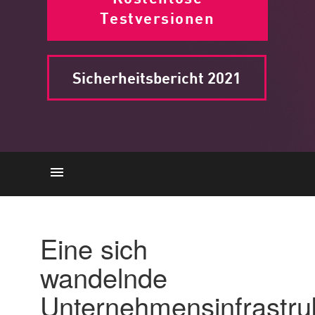
Testversionen
Sicherheitsbericht 2021
Remote-Arbeit
Cloud
Eine sich
Rechenzentrum
wandelnde
Ransomware
Unternehmensinfrastru
Fernzugriff