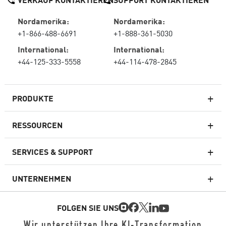
Nordamerika:
Nordamerika:
+1-866-488-6691
+1-888-361-5030
International:
International:
+44-125-333-5558
+44-114-478-2845
PRODUKTE
RESSOURCEN
Next-Generation-Firewalls
SERVICES & SUPPORT
Unternehmens-Firewall
UNTERNEHMEN
Cloud Network Security
WAF
FOLGEN SIE UNS
SASE
Wir unterstützen Ihre KI-Transformation