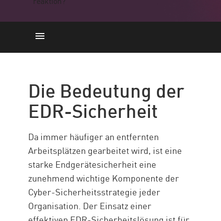
Bedeutung
EDR und EPP
Die Bedeutung der
Schlüsselkomponenten
EDR-Sicherheit
Lösungen von Check Point
Ressourcen
Da immer häufiger an entfernten
Arbeitsplätzen gearbeitet wird, ist eine
starke Endgerätesicherheit eine
zunehmend wichtige Komponente der
Cyber-Sicherheitsstrategie jeder
Organisation. Der Einsatz einer
effektiven EDR-Sicherheitslösung ist für