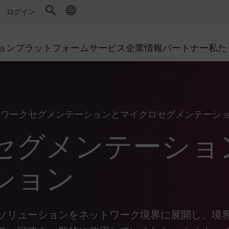
ドファイアウォール
アドバンストテクニカルアカウントマ
WAF
キュリティソリューション
製造
ログイン
MSPパートナー
導入事例
DDoS防御
小売
AWS Cloud
サイバーハブ
cess Service Edge
ョン
プラットフォーム
サービス
企業情報
パートナー
私た
地方自治体
SASE
Google Cloud Platform
イベント&ウェビナー
ティング
通信事業者/サービス プロバイ
プライベートアクセス
Azure Cloud
環境別ソリューション
インターネットアクセス
パートナー ポータル
ストと最小特権
エンタープライズブラウザ
大規模企業
トワークセグメンテーションとマイクロセグメンテーシ
小規模企業および中規模企業
セグメンテーショ
ション
ソリューションをネットワーク境界に展開し、境