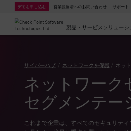
AI Governance & Access Control
SMB向けファイアウォール
検出
サービスとしてのマネージ
IoTセ
デモを申し込む
営業担当者へのお問い合わせ
サポート
AI Network Firewall
産業用ファイアウォール
応答
クラウドとIT
SD-WAN
AI Runtime Protection
SD-WAN
Secure Ac
製品・サービス
ソリューシ
ランサムウェア対策
リモート アクセスVPN
サポート・センター
脅威ハン
コラボレーション セキュリティ
ファイアウォールクラスタ
脅威対策
サポート プラン
コンプライアンス
ゼロトラ
ダイヤモンド サービス
セキュリティ管理
サイバーハブ
ネットワークを保護
ネッ
アドボカシーマネジメントサービス
業界別ソリューション
Agentic Network Security Orchestration
ネットワーク
Proサポート
セキュリティ管理アプライアンス
AIを活用したセキュリティ管理
セグメンテー
ワークスペース
メール＆コラボレーション
これまで企業は、すべてのセキュリティ
モバイル