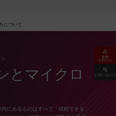
ネジメント
セキュリティアウェアネス
CISOトレーニング
SecureAcademy
ちについて
ダ
攻撃
ョン
されたら
ンとマイクロ
お問い合わせ
界内にあるものはすべて「信頼できる」