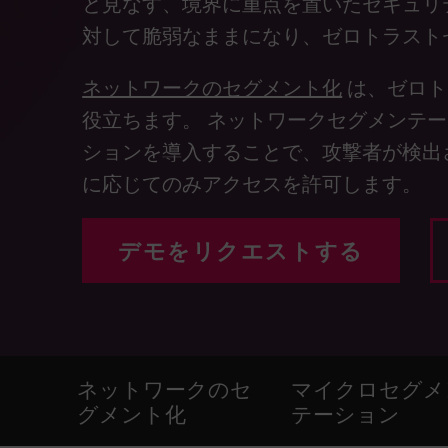
と見なす、境界に重点を置いたセキュリ
エンドポイント
対して脆弱なままになり、ゼロトラスト
ブラウズ
SaaS
ネットワークのセグメント化
は、ゼロト
役立ちます。 ネットワークセグメンテ
エクスポージャー管理
ションを導入することで、攻撃者が検出
脅威インテリジェンス
に応じてのみアクセスを許可します。
Exposure Prioritization
Cyber Asset Attack Surface Management
デモをリクエストする
安全な修復
ThreatCloudのAI
AIセキュリティ
ネットワークのセ
マイクロセグメ
Workforce AI Security
グメント化
テーション
AI Red Teaming
製品を見る（A-Z）