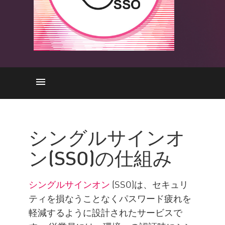
メリット
セキュリティ
シングルサインオ
ソリューション
ン(SSO)の仕組み
企業情報
シングルサインオン
(SSO)は、セキュリ
ティを損なうことなくパスワード疲れを
軽減するように設計されたサービスで