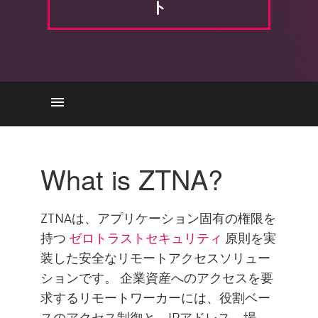
ト
VPNの制限事項
ゼロトラストアプローチ
What is ZTNA?
ZTNAソリューションが優れて
いる
ZTNAは、アプリケーション固有の権限を
Workspace Security Connect
持つ
ゼロトラストセキュリティ
原則を実
企業情報
装した安全なリモートアクセスソリュー
ションです。 企業資産へのアクセスを要
求するリモートワーカーには、役割ベー
スのアクセス制御と、IPアドレス、場