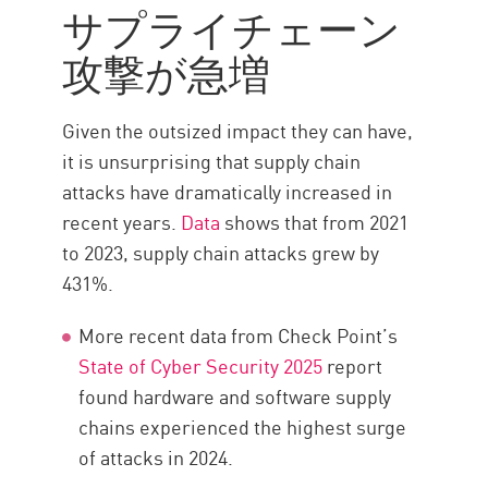
Incidents
サプライチェーン
仕組み
攻撃が急増
攻撃の影響
脅威
Given the outsized impact they can have,
常に最新の状態に維持
it is unsurprising that supply chain
attacks have dramatically increased in
ベスト プラクティス
recent years.
Data
shows that from 2021
Minimize the Impact
to 2023, supply chain attacks grew by
チェック・ポイントのソリュ
431%.
ーション
More recent data from Check Point’s
State of Cyber Security 2025
report
found hardware and software supply
chains experienced the highest surge
of attacks in 2024.