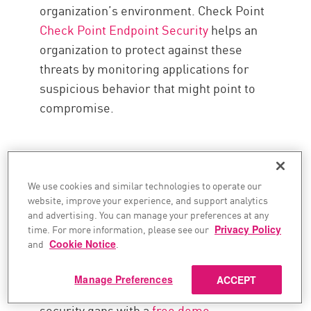
organization’s environment. Check Point
Check Point Endpoint Security
helps an
organization to protect against these
threats by monitoring applications for
suspicious behavior that might point to
compromise.
To learn more about the types of attacks
We use cookies and similar technologies to operate our
that Check Point Endpoint Security
website, improve your experience, and support analytics
protects against, check out
Check Point’s
and advertising. You can manage your preferences at any
time. For more information, please see our
Privacy Policy
2021 Cyber Security Report
. Then,
take a
and
Cookie Notice
.
security checkup
to learn about the
security issues within your environment.
Manage Preferences
ACCEPT
You can also learn how to close these
security gaps with a
free demo
.