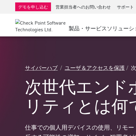
AI Governance & Access Control
SMB向けファイアウォール
検出
サービスとしてのマネージ
IoTセ
デモを申し込む
営業担当者へのお問い合わせ
サポート
AI Network Firewall
産業用ファイアウォール
応答
クラウドとIT
SD-WAN
AI Runtime Protection
SD-WAN
Secure Ac
製品・サービス
ソリューシ
ランサムウェア対策
リモート アクセスVPN
サポート・センター
脅威ハン
コラボレーション セキュリティ
ファイアウォールクラスタ
脅威対策
サポート プラン
コンプライアンス
ゼロトラ
ダイヤモンド サービス
セキュリティ管理
サイバーハブ
ユーザ＆アクセスを保護
アドボカシーマネジメントサービス
業界別ソリューション
Agentic Network Security Orchestration
次世代エンド
Proサポート
セキュリティ管理アプライアンス
AIを活用したセキュリティ管理
リティとは何
ワークスペース
メール＆コラボレーション
仕事での個人用デバイスの使用、リモー
モバイル