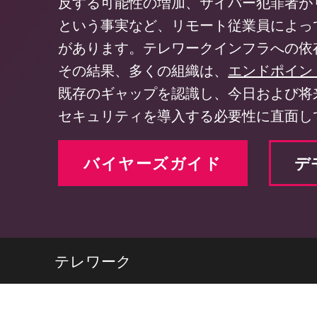
反する可能性の増加、サイバー犯罪者が
エンドポイント
という事実など、リモート従業員によっ
ブラウズ
があります。テレワークインフラへの依
SaaS
その結果、多くの組織は、
エンドポイン
エクスポージャー管理
既存のギャップを認識し、今日および将
セキュリティを導入する必要性に直面し
脅威インテリジェンス
Exposure Prioritization
バイヤーズガイド
デ
Cyber Asset Attack Surface Management
安全な修復
ThreatCloudのAI
AIセキュリティ
テレワーク
Workforce AI Security
AI Red Teaming
製品を見る（A-Z）