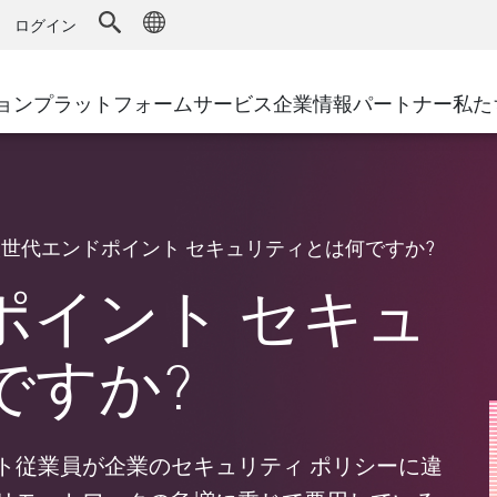
ドファイアウォール
アドバンストテクニカルアカウントマ
WAF
キュリティソリューション
製造
ログイン
MSPパートナー
導入事例
DDoS防御
小売
AWS Cloud
サイバーハブ
cess Service Edge
ョン
プラットフォーム
サービス
企業情報
パートナー
私た
地方自治体
SASE
Google Cloud Platform
イベント&ウェビナー
ティング
通信事業者/サービス プロバイ
プライベートアクセス
Azure Cloud
環境別ソリューション
インターネットアクセス
パートナー ポータル
ストと最小特権
エンタープライズブラウザ
大規模企業
次世代エンドポイント セキュリティとは何ですか?
小規模企業および中規模企業
ポイント セキュ
ですか?
ト従業員が企業のセキュリティ ポリシーに違