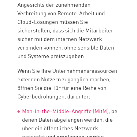
IPsec vs. SSL
Angesichts der zunehmenden
SASE/SSE-Framework
Verbreitung von Remote-Arbeit und
Cloud-Lösungen müssen Sie
BEST PRACTICES
sicherstellen, dass sich die Mitarbeiter
Vor-und Nachteile
sicher mit dem internen Netzwerk
Fernzugriffs-VPN und Check
verbinden können, ohne sensible Daten
Point SASE
und Systeme preiszugeben.
Ressourcen
Wenn Sie Ihre Unternehmensressourcen
externen Nutzern zugänglich machen,
öffnen Sie die Tür für eine Reihe von
Cyberbedrohungen, darunter:
Man-in-the-Middle-Angriffe (MitM),
bei
denen Daten abgefangen werden, die
über ein öffentliches Netzwerk
gesendet und empfangen werden.