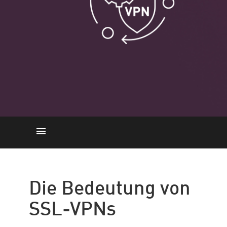
Bedeutung
Und so funktioniert es
Die Bedeutung von
Schlüsselmerkmale
SSL-VPNs
Schritt-für-Schritt-Anleitung