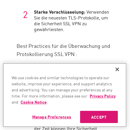
Starke Verschlüsselung:
Verwenden
Sie die neuesten TLS-Protokolle, um
die Sicherheit SSL VPN zu
gewährleisten.
Best Practices für die Überwachung und
Protokollierung SSL VPN :
Vollständige Sitzungsprotokollierung
aktivieren:
Alle
We use cookies and similar technologies to operate our
Benutzeranmeldungen,
Zugriffsversuche und
website, improve your experience, and support analytics
Datenübertragungen verfolgen und
and advertising. You can manage your preferences at any
zentralisieren.
time. For more information, please see our
Privacy Policy
and
Cookie Notice
.
Überprüfen Sie regelmäßig auf
Konfigurationsabweichungen:
Manage Preferences
ACCEPT
Konfigurationsänderungen im Laufe
der Zeit können Ihre Sicherheit