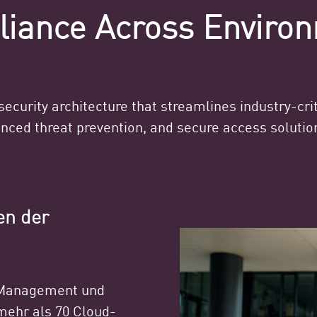
iance Across Enviro
ecurity architecture that streamlines industry-crit
anced threat prevention, and secure access solution
en der
-Management und
mehr als 70 Cloud-