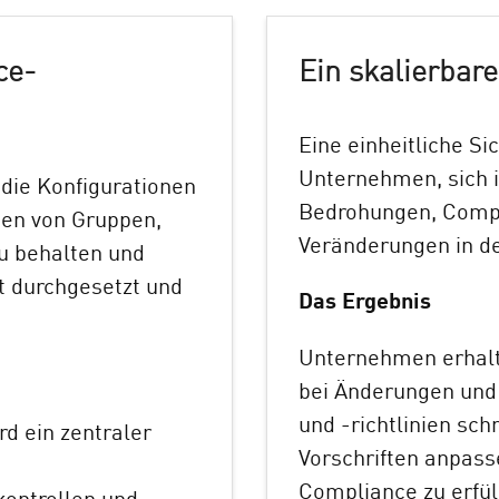
ce-
Ein skalierba
Eine einheitliche S
Unternehmen, sich 
 die Konfigurationen
Bedrohungen, Comp
rten von Gruppen,
Veränderungen in d
zu behalten und
t durchgesetzt und
Das Ergebnis
Unternehmen erhal
bei Änderungen und 
und -richtlinien sch
rd ein zentraler
Vorschriften anpass
Compliance zu erfül
kontrollen und