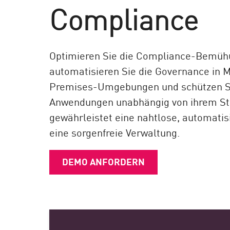
Compliance
Endgeräte
Durchsuchen
SaaS
Optimieren Sie die Compliance-Bemüh
EXPOSURE MANAGEMENT
automatisieren Sie die Governance in 
Premises-Umgebungen und schützen Si
Bedrohungsdaten
Anwendungen unabhängig von ihrem Sta
Exposure Prioritization
gewährleistet eine nahtlose, automatis
Cyber Asset Attack Surface Management
eine sorgenfreie Verwaltung.
Sichere Abhilfe
ThreatCloud KI
DEMO ANFORDERN
AI SECURITY
Workforce AI Security
AI Red Teaming
Produkte A bis Z anzeigen