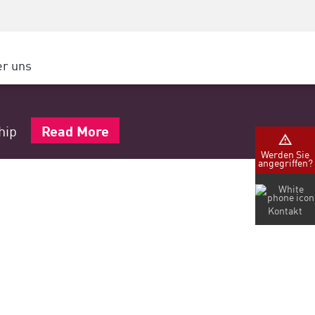
Security Awareness
CISO Schulung
Secure Academy
r uns
latform
ter
ship
Read More
Werden Sie
angegriffen?
nternehmen
Kontakt