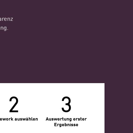
arenz
ung.
2
3
ework auswählen
Auswertung erster
Ergebnisse