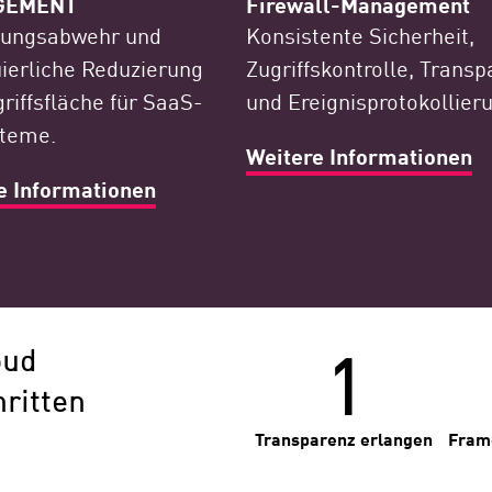
GEMENT
Firewall-Management
ungsabwehr und
Konsistente Sicherheit,
uierliche Reduzierung
Zugriffskontrolle, Transp
riffsfläche für SaaS-
und Ereignisprotokollier
teme.
Weitere Informationen
e Informationen
1
oud
ritten
Transparenz erlangen
Fram