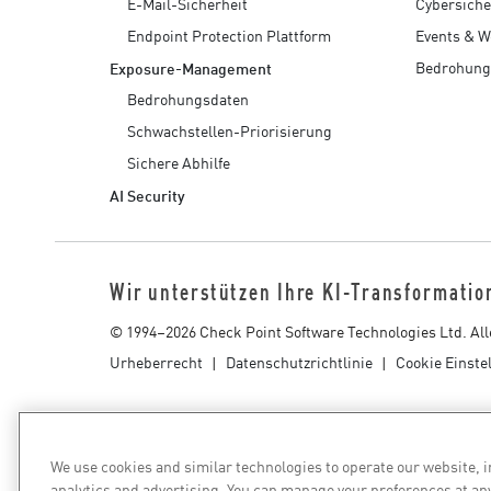
E-Mail-Sicherheit
Cybersiche
Endgeräte
Endpoint Protection Plattform
Events & W
Durchsuchen
Bedrohung
Exposure-Management
SaaS
Bedrohungsdaten
EXPOSURE MANAGEMENT
Schwachstellen-Priorisierung
Sichere Abhilfe
Bedrohungsdaten
AI Security
Exposure Prioritization
Cyber Asset Attack Surface Management
Wir unterstützen Ihre KI-Transformatio
Sichere Abhilfe
© 1994–2026 Check Point Software Technologies Ltd. All
ThreatCloud KI
Urheberrecht
Datenschutzrichtlinie
Cookie Einste
AI SECURITY
Workforce AI Security
AI Red Teaming
We use cookies and similar technologies to operate our website, 
Produkte A bis Z anzeigen
analytics and advertising. You can manage your preferences at an