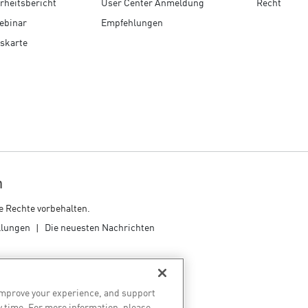
rheitsbericht
User Center Anmeldung
Recht
ebinar
Empfehlungen
skarte
n
e Rechte vorbehalten.
llungen
Die neuesten Nachrichten
improve your experience, and support
y time. For more information, please