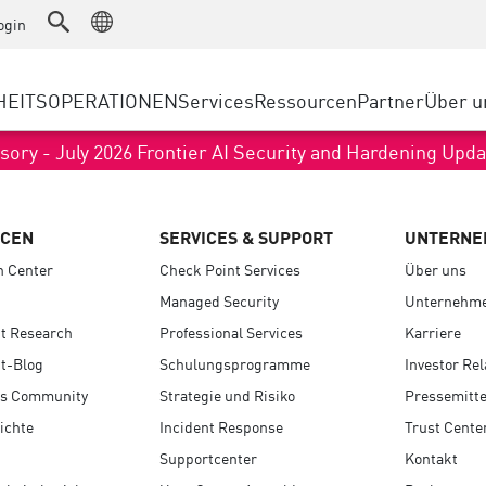
as a Service
Advanced Technical Account Management
WAF
rheitslösungen
Fertigung
ogin
Kundenberichte
MSP-Partner
DDoS Protection
Einzelhandel
Cyber-Hub
AWS Cloud
cess Service Edge
HEITSOPERATIONEN
Services
Ressourcen
Partner
Über u
Staatliche und lokale Behörden
SASE
Events & Webinar
Google Cloud P
gssuche
Telekommunikation/Dienstanbie
Privater Zugang
sory - July 2026 Frontier AI Security and Hardening Upd
Azure Cloud
evention
UNTERNEHMENSGRÖSSE
Internetzugang
Partnerportal
t und geringste Privilegien
Unternehmensbrowser
Großunternehmen
RCEN
SERVICES & SUPPORT
UNTERNE
Kleine und mittelständische U
n Center
Check Point Services
Über uns
Managed Security
Unternehme
t Research
Professional Services
Karriere
t-Blog
Schulungsprogramme
Investor Rel
s Community
Strategie und Risiko
Pressemitte
ichte
Incident Response
Trust Cente
Supportcenter
Kontakt