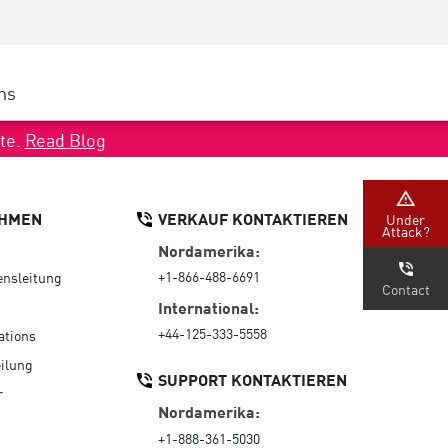
Security Awareness
CISO Schulung
Secure Academy
ns
latform
ter
ate.
Read Blog
HMEN
VERKAUF KONTAKTIEREN
Under
Attack?
nternehmen
Nordamerika:
+1-866-488-6691
nsleitung
Contact
International:
+44-125-333-5558
ations
ilung
SUPPORT KONTAKTIEREN
r
Nordamerika:
+1-888-361-5030