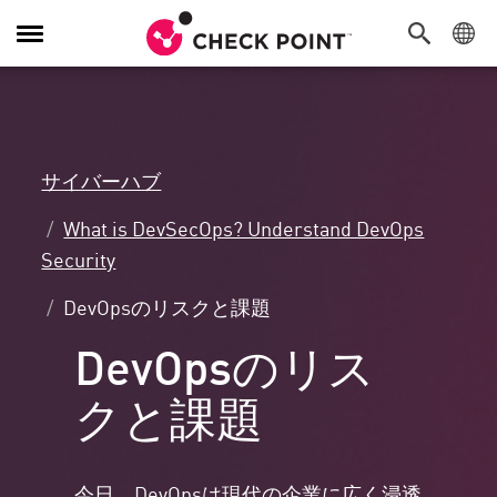
Toggle
Navigation
サイバーハブ
What is DevSecOps? Understand DevOps
Security
DevOpsのリスクと課題
DevOpsのリス
クと課題
今日、DevOpsは現代の企業に広く浸透