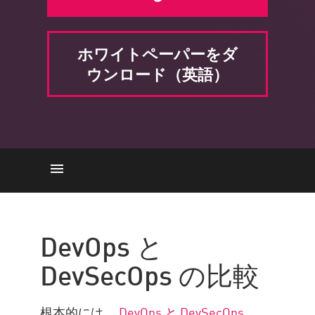
ホワイトペーパーをダ
ウンロード（英語）
DevOps と DevSecOps の比較
リスクと課題
DevOps と
Check Point Solution
DevSecOps の比較
根本的には、
DevOps と DevSecOps