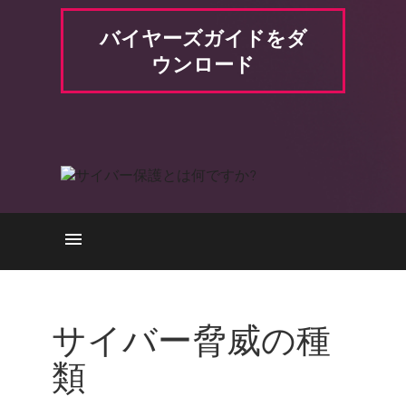
バイヤーズガイドをダ
ウンロード
脅威の種類
アプローチ
サイバー脅威の種
サイバープロテクション vs サ
類
イバーセキュリティ
主な種類